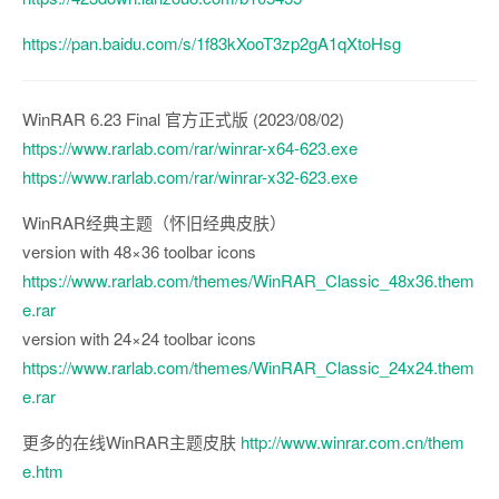
https://pan.baidu.com/s/1f83kXooT3zp2gA1qXtoHsg
WinRAR 6.23 Final 官方正式版 (2023/08/02)
https://www.rarlab.com/rar/winrar-x64-623.exe
https://www.rarlab.com/rar/winrar-x32-623.exe
WinRAR经典主题（怀旧经典皮肤）
version with 48×36 toolbar icons
https://www.rarlab.com/themes/WinRAR_Classic_48x36.them
e.rar
version with 24×24 toolbar icons
https://www.rarlab.com/themes/WinRAR_Classic_24x24.them
e.rar
更多的在线WinRAR主题皮肤
http://www.winrar.com.cn/them
e.htm