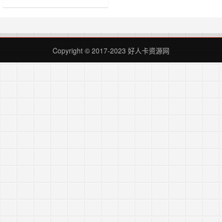
目前自动热门。爬出来有数据库自己
查询的。后期也许会分享数据库。
4t多，60多w个 https://9r0q-
my.sharepoint.com/:f:/g/personal/binbin_9r0q_onmicrosoft_co……
Copyright © 2017-2023
好人卡资源网