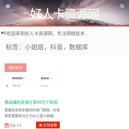
好人卡资源网
欢迎来到好人卡资源网，专注网络技术资源收集，我们不仅是网络资源的搬运工，也生产原创资源。寻找资源请留言或关注公众号:烈日下的男人
标签：小姐姐，抖音，数据库
福利资讯
精品福利资源分享95万个短视
频共7T
里面包含快手国内外热门视频，抖音
类型里面百分之70以上是小姐姐。
大概有四五十万个。抖音目前是看到
04-11
立刻查看
某个人觉得不错就爬所有作品。快手