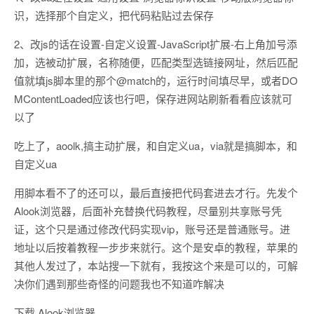
识，选择那个自定义，把代码粘贴过去保存
2、改js的话在设置-自定义设置-JavaScript扩展-右上角加号添
加，选被动扩展，名称随便，匹配类型选链接网址，然后匹配
值就填js脚本里的那个@match的，运行时间填尽早，或者DO
MContentLoaded应该也行吧，保存进网站刷新看看应该就可
以了
吃上了，aoolk,搞主动扩展，和自定义ua，via就是搞脚本，和
自定义ua
用脚本看不了的还可以，最后直接把代码套进去才行。先发个
Alook浏览器，后面补充替换代码教程，尽量别共享账号凭
证，这个只是通过修改代码实现vip，账号还是普通账号。进
地址以后按着教程一步步来就行。这个是安卓的教程，苹果的
其他人发过了，本站搜一下就有，我按这个来是可以的，可解
决你们遇到那些奇怪的问题我也不知道咋解决
下载.Alook浏览器.