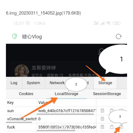
6.img_20230311_154052.jpg(179.6KB)