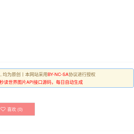
 , 均为原创丨本网站采用
BY-NC-SA
协议进行授权
0秒读世界图片API接口源码，每日自动生成
喜欢 (
0
)