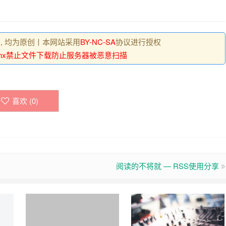
 , 均为原创丨本网站采用
BY-NC-SA
协议进行授权
ginx禁止文件下载防止服务器被恶意扫描
喜欢 (
0
)
阅读的不将就 — RSS使用分享