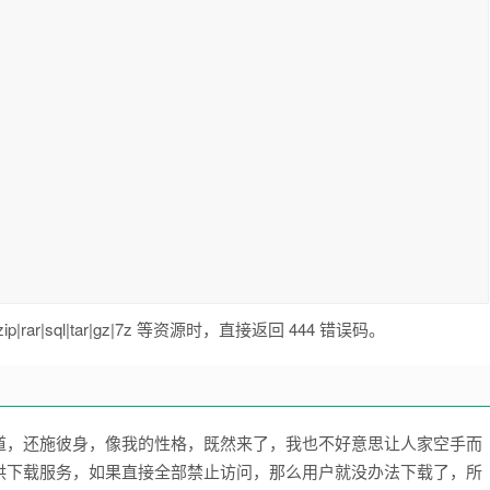
r|sql|tar|gz|7z 等资源时，直接返回 444 错误码。
道，还施彼身，像我的性格，既然来了，我也不好意思让人家空手而
供下载服务，如果直接全部禁止访问，那么用户就没办法下载了，所