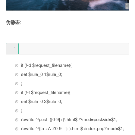
伪静态
：
if (!-d $request_filename){
set $rule_0 1$rule_0;
}
if (!-f $request_filename){
set $rule_0 2$rule_0;
}
rewrite ^/post_([0-9]+)\.html$ /?mod=post&id=$1;
rewrite ^/([a-zA-Z0-9_-]+).html$ /index.php?mod=$1;