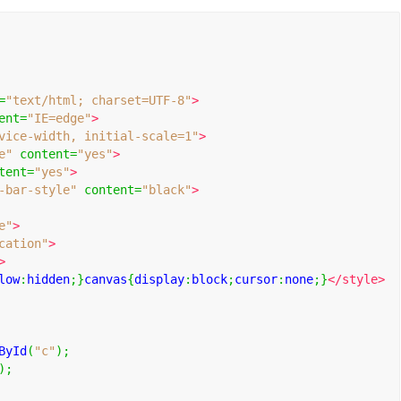
=
"text/html; charset=UTF-8"
>
ent
=
"IE=edge"
>
vice-width, initial-scale=1"
>
e"
content
=
"yes"
>
tent
=
"yes"
>
-bar-style"
content
=
"black"
>
e"
>
cation"
>
>
low
:
hidden
;}
canvas
{
display
:
block
;
cursor
:
none
;}
</
style
>
ById
(
"c"
);
);