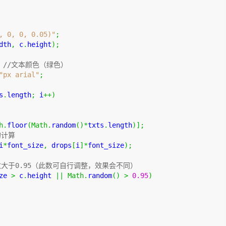
  
, 0, 0, 0.05)"
;
dth
,
 c
.
height
);
//文本颜色（绿色）  
"px arial"
;
s
.
length
;
 i
++)
 
h
.
floor
(
Math
.
random
()*
txts
.
length
)];
计算  
i
*
font_size
,
 drops
[
i
]*
font_size
);
大于0.95（此数可自行调整，效果会不同）  
ze 
>
 c
.
height 
||
Math
.
random
()
>
0.95
)