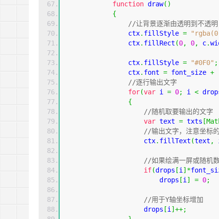
function
draw
()
{
//让背景逐渐由透明到不透明
                ctx
.
fillStyle 
=
"rgba(0
                ctx
.
fillRect
(
0
,
0
,
 c
.
wi
                ctx
.
fillStyle 
=
"#0F0"
;
                ctx
.
font 
=
 font_size 
+
//逐行输出文字  
for
(
var
 i 
=
0
;
 i 
<
 drop
{
//随机取要输出的文字 
var
 text 
=
 txts
[
Mat
//输出文字，注意坐标的
                    ctx
.
fillText
(
text
,
 
//如果绘满一屏或随机数
if
(
drops
[
i
]*
font_si
                        drops
[
i
]
=
0
;
//用于Y轴坐标增加  
                    drops
[
i
]++;