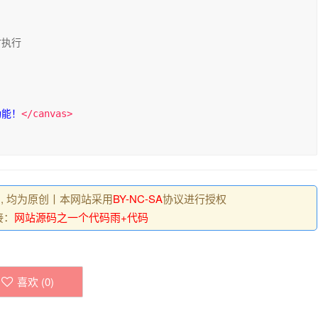
时执行  
功能！
</
canvas
>
 , 均为原创丨本网站采用
BY-NC-SA
协议进行授权
接：
网站源码之一个代码雨+代码
喜欢 (
0
)