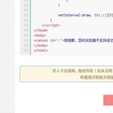
}
}
            setInterval
(
draw
,
33
);
//定
}
</
script
>
</
head
>
<
body
>
<
canvas
id
=
"c"
>
很抱歉，您的浏览器不支持该
</
body
>
</
html
>
好人卡资源网 , 版权所有丨如未注明
转载请注明原文链