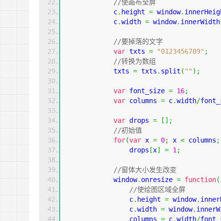
//使画布全屏  
            c
.
height 
=
window
.
innerHeig
            c
.
width 
=
window
.
innerWidth
//要掉落的文字  
var
 txts 
=
"0123456789"
;
//转换为数组  
            txts 
=
 txts
.
split
(
""
);
var
 font_size 
=
16
;
var
 columns 
=
 c
.
width
/
font_
var
 drops 
=
[];
//初始值  
for
(
var
 x 
=
0
;
 x 
<
 columns
;
                drops
[
x
]
=
1
;
//窗体大小发生改变  
window
.
onresize 
=
function
(
//使绘图区域全屏  
                c
.
height 
=
window
.
inner
                c
.
width 
=
window
.
innerW
                columns 
=
 c
.
width
/
font_