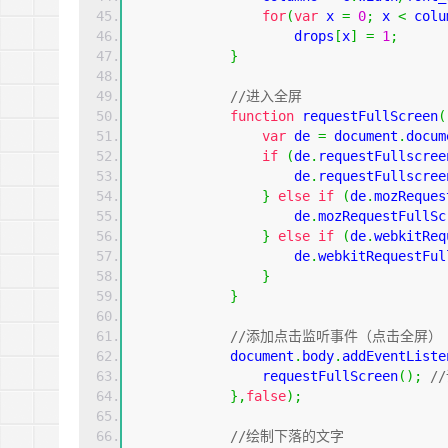
for
(
var
 x 
=
0
;
 x 
<
 colu
                    drops
[
x
]
=
1
;
}
//进入全屏  
function
requestFullScreen
(
var
 de 
=
document
.
docum
if
(
de
.
requestFullscree
                    de
.
requestFullscree
}
else
if
(
de
.
mozReques
                    de
.
mozRequestFullSc
}
else
if
(
de
.
webkitReq
                    de
.
webkitRequestFul
}
}
//添加点击监听事件（点击全屏） 
document
.
body
.
addEventListe
                requestFullScreen
();
/
},
false
);
//绘制下落的文字  