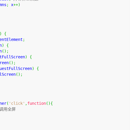
mns
;
 x
++)
)
{
entElement
;
n
)
{
n
();
tFullScreen
)
{
reen
();
uestFullScreen
)
{
lScreen
();
 
ner
(
'click'
,
function
()
{
/调用全屏  