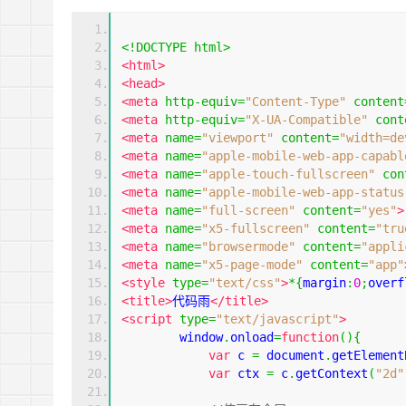
<!DOCTYPE html>
<
html
>
<
head
>
<
meta
http-equiv
=
"Content-Type"
content
<
meta
http-equiv
=
"X-UA-Compatible"
cont
<
meta
name
=
"viewport"
content
=
"width=de
<
meta
name
=
"apple-mobile-web-app-capabl
<
meta
name
=
"apple-touch-fullscreen"
con
<
meta
name
=
"apple-mobile-web-app-status
<
meta
name
=
"full-screen"
content
=
"yes"
>
<
meta
name
=
"x5-fullscreen"
content
=
"tru
<
meta
name
=
"browsermode"
content
=
"appli
<
meta
name
=
"x5-page-mode"
content
=
"app"
<
style
type
=
"text/css"
>
*{
margin
:
0
;
overf
<
title
>
代码雨
</
title
>
<
script
type
=
"text/javascript"
>
window
.
onload
=
function
()
{
var
 c 
=
document
.
getElement
var
 ctx 
=
 c
.
getContext
(
"2d"