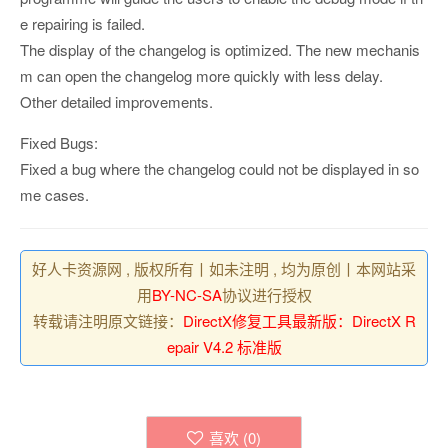
e repairing is failed.
The display of the changelog is optimized. The new mechanis
m can open the changelog more quickly with less delay.
Other detailed improvements.
Fixed Bugs:
Fixed a bug where the changelog could not be displayed in so
me cases.
好人卡资源网 , 版权所有丨如未注明 , 均为原创丨本网站采
用
BY-NC-SA
协议进行授权
转载请注明原文链接：
DirectX修复工具最新版：DirectX R
epair V4.2 标准版
喜欢 (
0
)