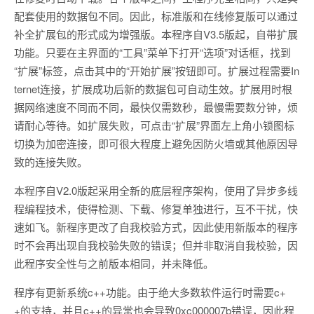
配套使用的数据包不同。因此，标准版和在线修复版可以通过
补全扩展包的形式成为增强版。本程序自V3.5版起，自带扩展
功能。只要在主界面的“工具”菜单下打开“选项”对话框，找到
“扩展”标签，点击其中的“开始扩展”按钮即可。扩展过程需要In
ternet连接，扩展成功后新的数据包可自动生效。扩展用时根
据网络速度不同而不同，最快仅需数秒，最慢需要数分钟，烦
请耐心等待。如扩展失败，可点击“扩展”界面左上角小锁图标
切换为加密连接，即可很大程度上避免因防火墙或其他原因导
致的连接失败。
本程序自V2.0版起采用全新的底层程序架构，使用了异步多线
程编程技术，使得检测、下载、修复单独进行，互不干扰，快
速如飞。新程序更改了自我校验方式，因此使用新版本的程序
时不会再出现自我校验失败的错误；但并非取消自我校验，因
此程序安全性与之前版本相同，并未降低。
程序有更新系统c++功能。由于绝大多数软件运行时需要c+
+的支持，并且c++的异常也会导致0xc000007b错误，因此程