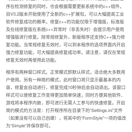
序在检测修复的同时，也会根据需要更新系统中的c++组件。
自V3.2版本开始使用了全新的c++扩展包，可以大幅提高工业
软件修复成功的概率。修复c++的功能仅限于增强版，标准版
及在线修复版在系统c++异常时（非丢失时）会提示用户使用
增强版进行修复。除常规修复外，新版程序还支持C++强力修
复功能。当常规修复无效时，可以到本程序的选项界面内开启
强力修复功能，可大幅提高修复成功率。请注意，请仅在常规
修复无效时再使用此功能。
程序有两种窗口样式。正常模式即默认样式，适合绝大多数用
户使用。另有一种简约模式，此时窗口将只显示最基本的内
容，修复会自动进行，修复完成10秒钟后会自动退出。该窗口
样式可以使修复工作变得更加简单快速，同时方便其他软件、
游戏将本程序内嵌，即可进行无需人工参与的快速修复。开启
简约模式的方法是：打开程序所在目录下的“Settings.ini”文件
（如果没有可以自己创建），将其中的“FormStyle”一项的值改
为“Simple”并保存即可。