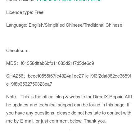
Licence type: Free
Language: English/Simplified Chinese/Traditional Chinese
Checksum:
MD5：f61358dffab6bfb11683d21f7d5de6c9
SHA256：bcccf0555f67fe4824a1ce271c19f3f2daf862de3659f
e19f8b3532750323ea7
Note：This is the offical blog & website for DirectX Repair. All t
he updates and technical support can be found in this page. If
you have any questions, please do not hesitate to contact with
me by E-mail, or just comment below. Thank you.