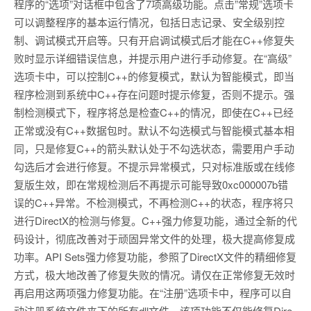
程序的“选项”对话框中包含了7项高级功能。点击”常规”选项卡
可以调整程序的基本运行情况，包括日志记录、安全级别控
制、调试模式开启等。只有开启调试模式后才能在C++修复失
败时显示详细错误信息，并提示用户进行手动修复。在“高级”
选项卡中，可以控制C++的修复模式，默认为智能模式，即当
程序检测到系统中C++存在问题时提示修复，否则不提示。强
制检测模式下，程序将总是检查C++的情况，即使在C++已经
正常或没有C++数据包时。默认不勾选模式与智能模式基本相
同，只是修复C++的箭头默认处于不勾选状态，需要用户手动
勾选后才会进行修复。不提示异常模式，只对标准版或在线修
复版生效，即在常规检测后不再提示可能导致0xc000007b错
误的C++异常。不检测模式，不再检测C++的状态，程序将只
进行DirectX的检测与修复。C++强力修复功能，通过全新的代
码设计，彻底改善对于顽固异常文件的处理，极大提高修复成
功率。API Sets强力修复功能，参照了DirectX文件的精细修复
方式，极大地改善了修复失败的情况。请仅在正常修复无效时
再启用这两项强力修复功能。在“注册”选项卡中，程序可以自
动注册系统文件夹下的所有dll文件。该项功能不仅能修复Dire