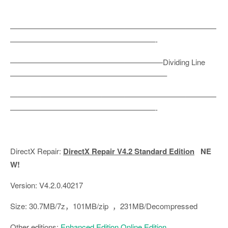
———————————————————————————
———————————————————-
————————————————————Dividing Line
————————————————————–
———————————————————————————
———————————————————-
DirectX Repair:
DirectX Repair V4.2 Standard Edition
NE
W!
Version: V4.2.0.40217
Size: 30.7MB/7z，101MB/zip ，231MB/Decompressed
Other editions:
Enhanced Edition
,
Online Edition