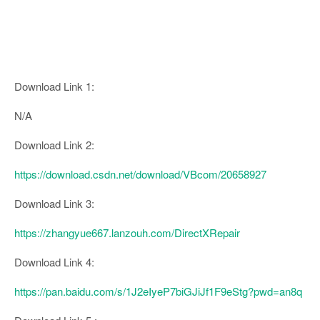
Download Link 1:
N/A
Download Link 2:
https://download.csdn.net/download/VBcom/20658927
Download Link 3:
https://zhangyue667.lanzouh.com/DirectXRepair
Download Link 4:
https://pan.baidu.com/s/1J2eIyeP7biGJiJf1F9eStg?pwd=an8q