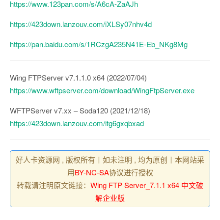
https://www.123pan.com/s/A6cA-ZaAJh
https://423down.lanzouv.com/iXLSy07nhv4d
https://pan.baidu.com/s/1RCzgA235N41E-Eb_NKg8Mg
Wing FTPServer v7.1.1.0 x64 (2022/07/04)
https://www.wftpserver.com/download/WingFtpServer.exe
WFTPServer v7.xx – Soda120 (2021/12/18)
https://423down.lanzouv.com/itg6gxqbxad
好人卡资源网 , 版权所有丨如未注明 , 均为原创丨本网站采
用
BY-NC-SA
协议进行授权
转载请注明原文链接：
Wing FTP Server_7.1.1 x64 中文破
解企业版