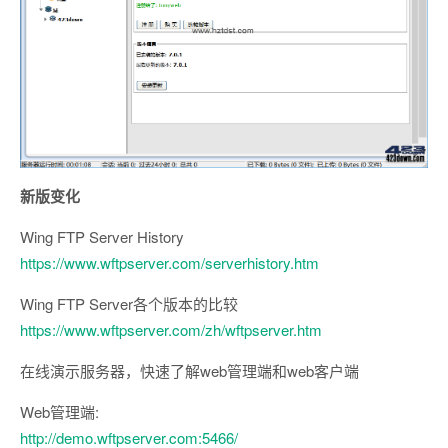
新版变化
Wing FTP Server History
https://www.wftpserver.com/serverhistory.htm
Wing FTP Server各个版本的比较
https://www.wftpserver.com/zh/wftpserver.htm
在线演示服务器，快速了解web管理端和web客户端
Web管理端:
http://demo.wftpserver.com:5466/