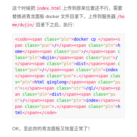
这个时候把
上传到原来位置还不行，需要
index.html
替换进青龙面板 docker 文件目录下，上传到服务器
/ho
目录下之后，执行：
me/dujin/
<code><span
class
=
"pln"
>
docker cp 
</span><s
pan
class
=
"pun"
>
/
</span><span
class
=
"pln"
>
h
ome
</span><span
class
=
"pun"
>
/
</span><span
c
lass
=
"pln"
>
dujin
</span><span
class
=
"pun"
>
/
</span><span
class
=
"pln"
>
dist
</span><span
c
lass
=
"pun"
>
/
</span><span
class
=
"pln"
>
index
</span><span
class
=
"pun"
>
.
</span><span
clas
s
=
"pln"
>
html qinglong
</span><span
class
=
"pu
n"
>
:
</span><span
class
=
"str"
>
/ql/
</span><sp
an
class
=
"pln"
>
dist
</span><span
class
=
"pu
n"
>
/
</span><span
class
=
"pln"
>
index
</span><s
pan
class
=
"pun"
>
.
</span><span
class
=
"pln"
>
h
tml
</span></code>
OK，至此你的青龙面板又恢复正常了！