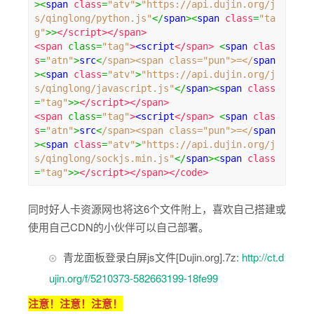
><
span 
class
=
"atv"
>
"https://api.dujin.org/j
s/qinglong/python.js"
</
span
><
span 
class
=
"ta
g"
>>
</script></span>
<span
class
=
"tag"
>
<script
</span>
<
span 
clas
s
=
"atn"
>
src
<
/span><span class="pun">=</
span
><
span 
class
=
"atv"
>
"https://api.dujin.org/j
s/qinglong/javascript.js"
</
span
><
span 
class
=
"tag"
>>
</script></span>
<span
class
=
"tag"
>
<script
</span>
<
span 
clas
s
=
"atn"
>
src
<
/span><span class="pun">=</
span
><
span 
class
=
"atv"
>
"https://api.dujin.org/j
s/qinglong/sockjs.min.js"
</
span
><
span 
class
=
"tag"
>>
</script></span></code>
同时好人卡资源网也将这6个文件附上，喜欢自己搭建或
使用自己CDN的小伙伴可以自己部署。
青龙面板登录白屏js文件[Dujin.org].7z:
http://ct.d
ujin.org/f/5210373-582663199-18fe99
注意！注意！注意！