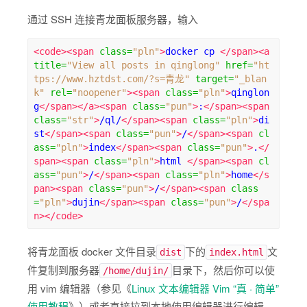
通过 SSH 连接青龙面板服务器，输入
<code><span
class
=
"pln"
>
docker cp 
</span><a
title
=
"View all posts in qinglong"
href
=
"ht
tps://www.hztdst.com/?s=青龙"
target
=
"_blan
k"
rel
=
"noopener"
><span
class
=
"pln"
>
qinglon
g
</span></a><span
class
=
"pun"
>
:
</span><span
class
=
"str"
>
/ql/
</span><span
class
=
"pln"
>
di
st
</span><span
class
=
"pun"
>
/
</span><span
cl
ass
=
"pln"
>
index
</span><span
class
=
"pun"
>
.
</
span><span
class
=
"pln"
>
html 
</span><span
cl
ass
=
"pun"
>
/
</span><span
class
=
"pln"
>
home
</s
pan><span
class
=
"pun"
>
/
</span><span
class
=
"pln"
>
dujin
</span><span
class
=
"pun"
>
/
</spa
n></code>
将青龙面板 docker 文件目录
下的
文
dist
index.html
件复制到服务器
目录下，然后你可以使
/home/dujin/
用 vim 编辑器（参见《
Linux 文本编辑器 Vim “真 · 简单”
使用教程
》）或者直接拉到本地使用编辑器进行编辑。