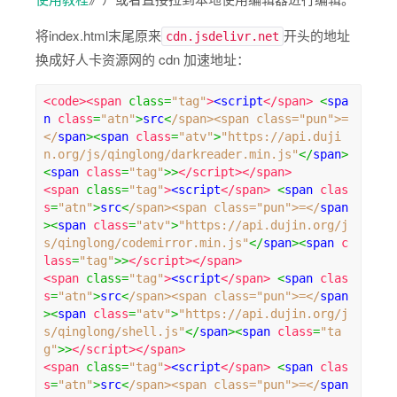
将index.html末尾原来
开头的地址
cdn.jsdelivr.net
换成好人卡资源网的 cdn 加速地址：
<code><span
class
=
"tag"
>
<script
</span>
<
spa
n 
class
=
"atn"
>
src
<
/span><span class="pun">=
</
span
><
span 
class
=
"atv"
>
"https://api.duji
n.org/js/qinglong/darkreader.min.js"
</
span
>
<
span 
class
=
"tag"
>>
</script></span>
<span
class
=
"tag"
>
<script
</span>
<
span 
clas
s
=
"atn"
>
src
<
/span><span class="pun">=</
span
><
span 
class
=
"atv"
>
"https://api.dujin.org/j
s/qinglong/codemirror.min.js"
</
span
><
span 
c
lass
=
"tag"
>>
</script></span>
<span
class
=
"tag"
>
<script
</span>
<
span 
clas
s
=
"atn"
>
src
<
/span><span class="pun">=</
span
><
span 
class
=
"atv"
>
"https://api.dujin.org/j
s/qinglong/shell.js"
</
span
><
span 
class
=
"ta
g"
>>
</script></span>
<span
class
=
"tag"
>
<script
</span>
<
span 
clas
s
=
"atn"
>
src
<
/span><span class="pun">=</
span