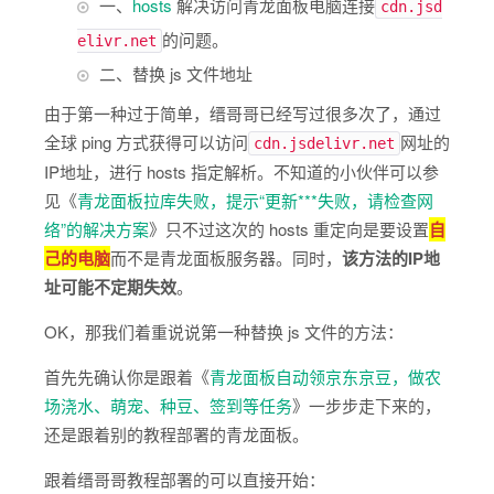
一、
hosts
解决访问青龙面板电脑连接
cdn.jsd
的问题。
elivr.net
二、替换 js 文件地址
由于第一种过于简单，缙哥哥已经写过很多次了，通过
全球 ping 方式获得可以访问
网址的
cdn.jsdelivr.net
IP地址，进行 hosts 指定解析。不知道的小伙伴可以参
见《
青龙面板拉库失败，提示“更新***失败，请检查网
络”的解决方案
》只不过这次的 hosts 重定向是要设置
自
己的电脑
而不是青龙面板服务器。同时，
该方法的IP地
址可能不定期失效
。
OK，那我们着重说说第一种替换 js 文件的方法：
首先先确认你是跟着《
青龙面板自动领京东京豆，做农
场浇水、萌宠、种豆、签到等任务
》一步步走下来的，
还是跟着别的教程部署的青龙面板。
跟着缙哥哥教程部署的可以直接开始：