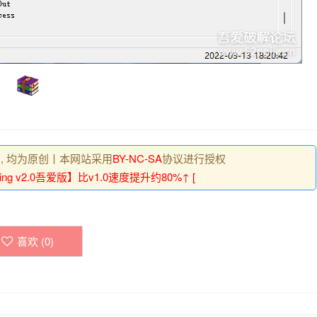
 , 均为原创丨本网站采用
BY-NC-SA
协议进行授权
ing v2.0吾爱版】比v1.0速度提升约80%↑ [
喜欢 (
0
)