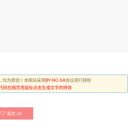
 , 均为原创丨本网站采用
BY-NC-SA
协议进行授权
S代码在网页用鼠标点击生成文字的特效
喜欢 (
0
)