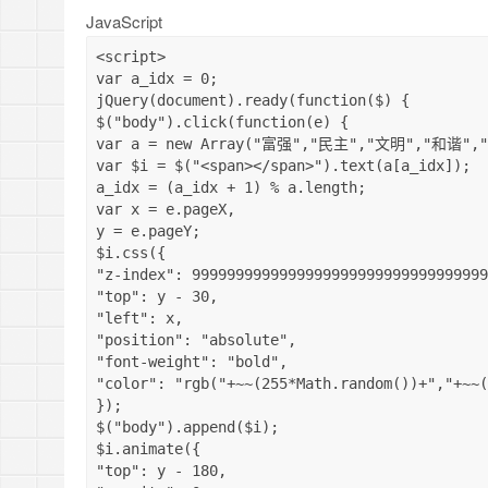
JavaScript
<
script
>
var
 a_idx 
=
0
;
jQuery
(
document
)
.
ready
(
function
(
$
)
{
$
(
"body"
)
.
click
(
function
(
e
)
{
var
 a 
=
new
Array
(
"富强"
,
"民主"
,
"文明"
,
"和谐"
,
var
 $i 
=
$
(
"<span></span>"
)
.
text
(
a
[
a_idx
]
)
;
a_idx 
=
(
a_idx 
+
1
)
%
 a
.
length
;
var
 x 
=
 e
.
pageX
,
y 
=
 e
.
pageY
;
$i
.
css
(
{
"z-index"
:
9999999999999999999999999999999999
"top"
:
 y 
-
30
,
"left"
:
 x
,
"position"
:
"absolute"
,
"font-weight"
:
"bold"
,
"color"
:
"rgb("
+
~
~
(
255
*
Math
.
random
(
)
)
+
","
+
~
~
(
}
)
;
$
(
"body"
)
.
append
(
$i
)
;
$i
.
animate
(
{
"top"
:
 y 
-
180
,