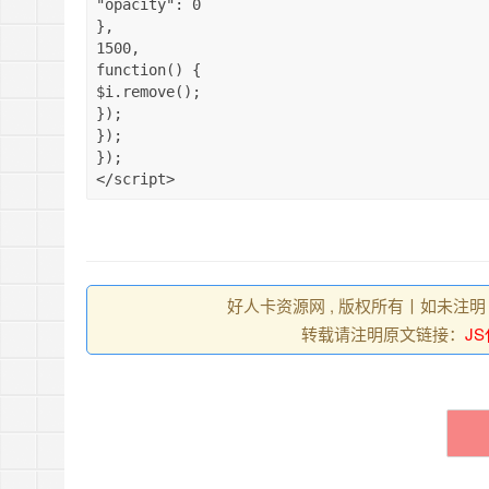
"opacity"
:
0
}
,
1500
,
function
(
)
{
$i
.
remove
(
)
;
}
)
;
}
)
;
}
)
;
<
/
script
>
好人卡资源网 , 版权所有丨如未注明
转载请注明原文链接：
J