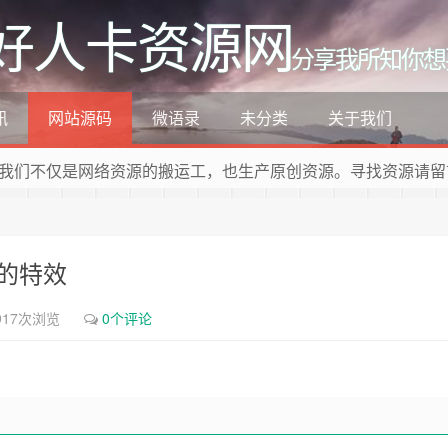
好人卡资源网
分享我所知你想
讯
网站源码
微语录
未分类
关于我们
我们不仅是网络资源的搬运工，也生产原创资源。寻找资源请留
的特效
917次浏览
0个评论