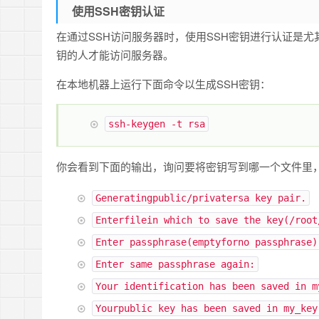
使用SSH密钥认证
在通过SSH访问服务器时，使用SSH密钥进行认证是
钥的人才能访问服务器。
在本地机器上运行下面命令以生成SSH密钥：
ssh
-
keygen
-
t rsa
你会看到下面的输出，询问要将密钥写到哪一个文件里
Generating
public
/
private
rsa key pair
.
Enter
file
in
which to save the key
(
/root
Enter
passphrase
(
empty
for
no
passphrase
)
Enter
same passphrase again
:
Your
identification has been saved
in
m
Your
public
key has been saved
in
my_key