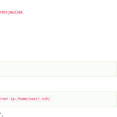
rR5tjNoI20A
rver
-
ip
:
/home/
user
/.
ssh
/
了。