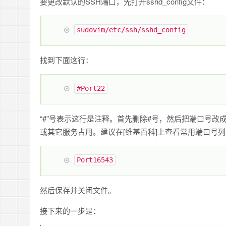
要更改默认的SSH端口，先打开sshd_config文件：
sudo
vim
/
etc
/
ssh
/
sshd_config
找到下面这行：
#
Port
22
“#”号表示这行是注释。首先删除#号，然后把端口号改
或其它服务占用。建议在[维基百科]上查看常用端口号
Port
16543
然后保存并关闭文件。
接下来的一步是：