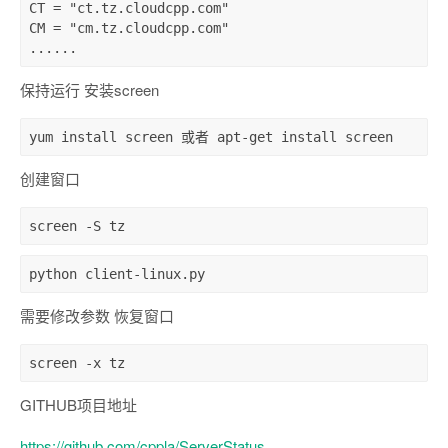
CT = 
"ct.tz.cloudcpp.com"
CM = 
"cm.tz.cloudcpp.com"
......
保持运行 安装screen
yum 
install
 screen 或者 apt-
get
install
 screen
创建窗口
screen
 -S tz
python
client-linux
.py
需要修改参数 恢复窗口
screen
 -x tz
GITHUB项目地址
https://github.com/cppla/ServerStatus