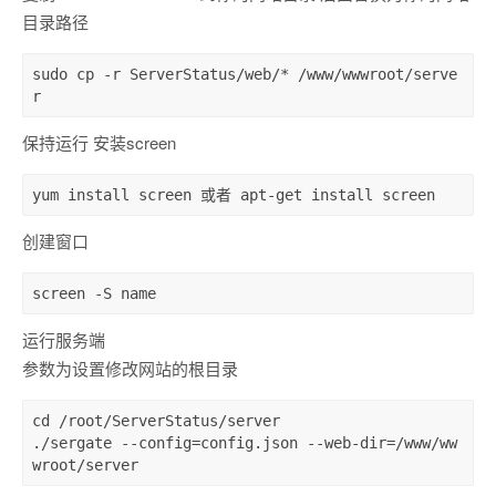
目录路径
sudo
 cp -r ServerStatus/web/* /www/wwwroot/serve
r
保持运行 安装screen
yum 
install
 screen 或者 apt-
get
install
 screen
创建窗口
screen
 -S name
运行服务端
参数为设置修改网站的根目录
cd
 /root/ServerStatus/server

./sergate --config=config.json --web-dir=/www/ww