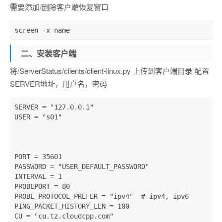
需要添加/删除客户端恢复窗口
screen
 -x name
二、安装客户端
将/ServerStatus/clients/client-linux.py 上传到客户端目录 配置
SERVER地址，用户名，密码
SERVER = 
"127.0.0.1"
USER = 
"s01"
PORT = 35601

PASSWORD = 
"USER_DEFAULT_PASSWORD"
INTERVAL = 1

PROBEPORT = 80

PROBE_PROTOCOL_PREFER = 
"ipv4"
# ipv4, ipv6
PING_PACKET_HISTORY_LEN = 100

CU = 
"cu.tz.cloudcpp.com"