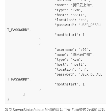
"username"
: 
"s01"
,

"name"
: 
"腾讯云上海"
,

"type"
: 
"kvm"
,

"host"
: 
"host1"
,

"location"
: 
"cn"
,

"password"
: 
"USER_DEFAUL
T_PASSWORD"
,

"monthstart"
: 
1
		},

		{

"username"
: 
"s02"
,

"name"
: 
"腾讯云广州"
,

"type"
: 
"kvm"
,

"host"
: 
"host2"
,

"location"
: 
"cn"
,

"password"
: 
"USER_DEFAUL
T_PASSWORD"
,

"monthstart"
: 
1
		}

	]

复制ServerStatus/status到你的网站目录 后面替换为你的网站