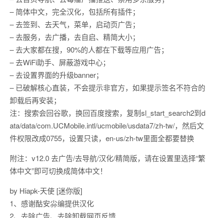
– 简体中文，完全汉化，包括所有插件；
– 去签到、去天气，菜单，启动页广告；
– 去服务，去广播，去自启、精简大小；
– 去大家都在搜，90%的人都在下载等应用广告；
– 去WiFi助手、屏蔽游戏中心；
– 去设置界面的升级banner；
– 已破解核心直装，不会提示非官方，如果提示签名不符合的
卸载后再安装；
注：搜索会回谷歌，换回百度搜索，复制sl_start_search2到d
ata/data/com.UCMobile.intl/ucmobile/usdata7/zh-tw/，然后文
件权限改成0755，设置只读，en-us/zh-tw里面全都要替换
附注：v12.0 去广告/去导航/汉化/精简版，请在设置里选择“繁
体中文”即可切换成简体中文！
by Hiapk-天使 [迷你版]
1、感谢酤安尛编提供汉化
2、去除广告、去除卸载网页反馈