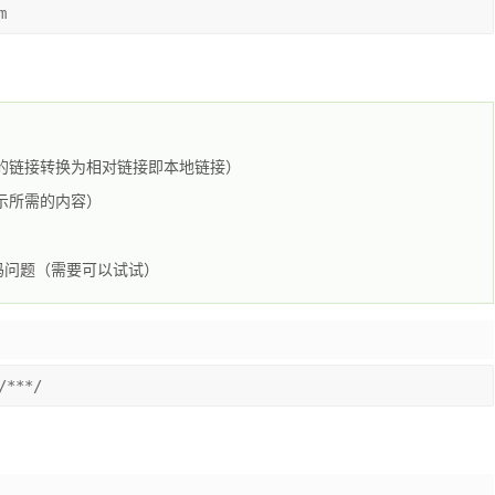
m
ML 页面中的链接转换为相对链接即本地链接）
页面显示所需的内容）
解决中文乱码问题（需要可以试试）
/***/