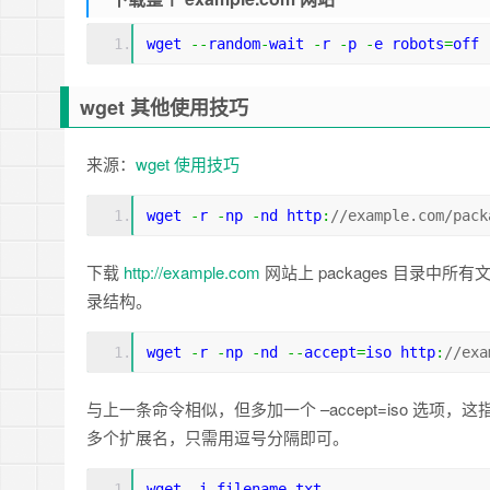
wget 
--
random
-
wait 
-
r 
-
p 
-
e robots
=
off 
wget 其他使用技巧
来源：
wget 使用技巧
wget 
-
r 
-
np 
-
nd http
:
//example.com/pack
下载
http://example.com
网站上 packages 目录中所
录结构。
wget 
-
r 
-
np 
-
nd 
--
accept
=
iso http
:
//exa
与上一条命令相似，但多加一个 –accept=iso 选项，这指
多个扩展名，只需用逗号分隔即可。
wget 
-
i filename
.
txt