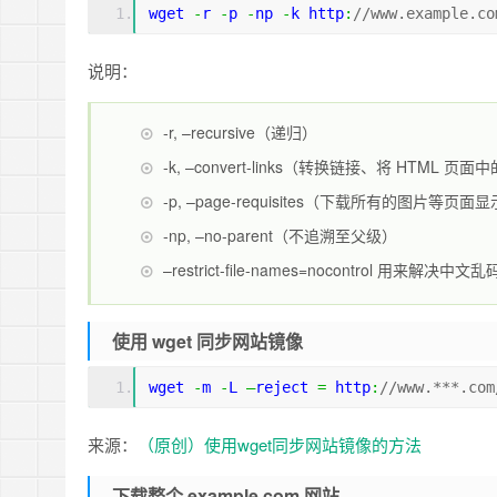
wget 
-
r 
-
p 
-
np 
-
k http
:
//www.example.co
说明：
-r, –recursive（递归）
-k, –convert-links（转换链接、将 HT
-p, –page-requisites（下载所有的图片等
-np, –no-parent（不追溯至父级）
–restrict-file-names=nocontrol 用来
使用 wget 同步网站镜像
wget 
-
m 
-
L 
–
reject 
=
 http
:
//www.***.com
来源：
（原创）使用wget同步网站镜像的方法
下载整个 example.com 网站