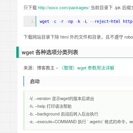
只下载
http://ooxx.com/packages/
当前目录下 .ipk 后缀
wget 
-
c 
-
r 
-
np 
-
k 
-
L 
--
reject
=
html http
下载网站目录下除 html 外的文件和目录，且不遵守 robots
wget 各种选项分类列表
来源：博客教主 –
（整理）wget 参数用法详解
启动
-V, –version 显示wget的版本后退出
-h, –help 打印语法帮助
-b, –background 启动后转入后台执行
-e, –execute=COMMAND 执行 `.wgetrc’ 格式的命令，wget