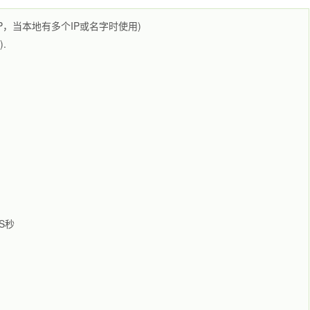
名或IP，当本地有多个IP或名字时使用)
.
DS秒