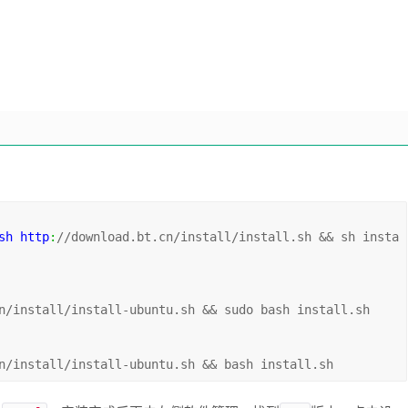
sh http
:
//download.bt.cn/install/install.sh && sh insta
n/install/install-ubuntu.sh && sudo bash install.sh
n/install/install-ubuntu.sh && bash install.sh