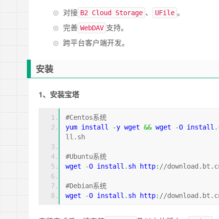
对接
、
。
B2 Cloud Storage
UFile
完善
支持。
WebDAV
跨平台客户端开发。
安装
1、安装宝塔
#Centos系统
yum
 install 
-
y wget 
&&
 wget 
-
O install
.
ll.sh
#Ubuntu系统
wget 
-
O install
.
sh http
:
//download.bt.c
#Debian系统
wget 
-
O install
.
sh http
:
//download.bt.c