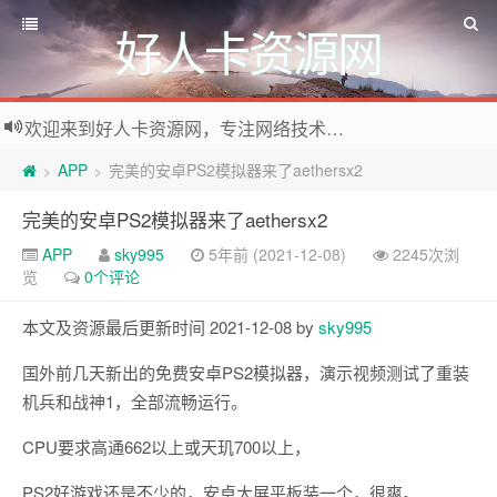
好人卡资源网
欢迎来到好人卡资源网，专注网络技术资源收集，我们不仅是网络资源的搬运工，也生产原创资源。寻找资源请留言或关注公众号:烈日下的男人
APP
完美的安卓PS2模拟器来了aethersx2
>
>
完美的安卓PS2模拟器来了aethersx2
APP
sky995
5年前 (2021-12-08)
2245次浏
览
0个评论
本文及资源最后更新时间 2021-12-08 by
sky995
国外前几天新出的免费安卓
PS2模拟器
，演示视频测试了重装
机兵和战神1，全部流畅运行。
CPU要求高通662以上或天玑700以上，
PS2好游戏还是不少的，安卓大屏平板装一个，很爽。