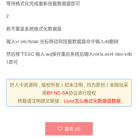
等待格式化完成重新挂载数据盘即可
2.
若不重装系统格式化数据盘
输入vi /etc/fstab 光标移动到挂载数据盘命令输入dd删除
然后按下ESC 输入:wq保存重启系统后输入mkfs.ext4 /dev/vdb
1即可
好人卡资源网 , 版权所有丨如未注明 , 均为原创丨本网站采
用
BY-NC-SA
协议进行授权
转载请注明原文链接：
Liunx怎么格式化数据盘数据
喜欢 (
0
)