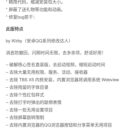
* 精简代码，缩减安装包大小。
* 屏蔽了送礼物等功能和动画。
* 修复bug若干：
此版特点
by iKirby（安卓QQ系列修改达人）
消息防撤回，闪照时间无限，去多余项，舒适好用！
– 破解核心签名直装版，去启动视频，缩短启动时间
– 去除大量无用权限、服务、活动、接收器
– 去除 TBS X5 内核安装，内置浏览器将调用系统 Webview
– 去除残留的字体目录
– 去除个性红包样式
– 去除打字时弹出的联想表情
– 去除一些无用设置项目
– 去除屏幕旋转限制
– 去除内置浏览器的QQ浏览器按钮和分享菜单无用项目