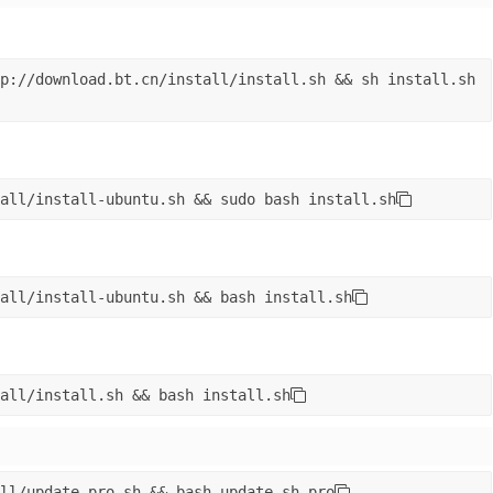
p://download.bt.cn/install/install.sh 
&&
sh
 install.sh
all/install-ubuntu.sh 
&&
sudo
bash
 install.sh
all/install-ubuntu.sh 
&&
bash
 install.sh
all/install.sh 
&&
bash
 install.sh
ll/update_pro.sh 
&&
bash
 update.sh pro