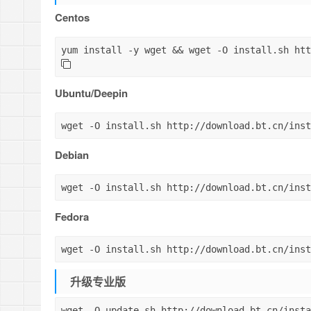
Centos
yum 
install
 -y 
wget
&&
wget
 -O install.sh htt
Ubuntu/Deepin
wget
 -O install.sh http://download.bt.cn/inst
Debian
wget
 -O install.sh http://download.bt.cn/inst
Fedora
wget
 -O install.sh http://download.bt.cn/inst
升级专业版
wget
 -O update.sh http://download.bt.cn/insta