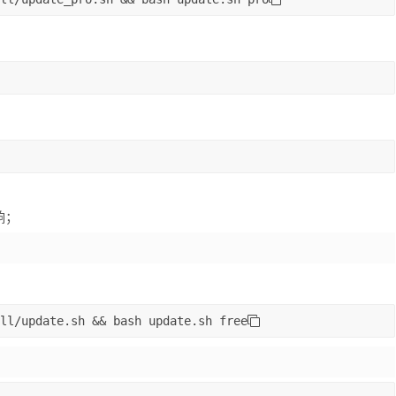
响；
ll/update.sh 
&&
bash
 update.sh 
free