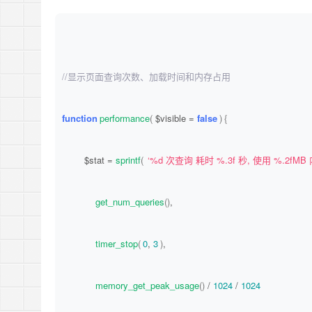
// bypass the object cache, useful for debugging  //关闭Red
// define( ‘WP_REDIS_DISABLED’, true );
//显示页面查询次数、加载时间和内存占用
function
performance
(
 $visible = 
false
)
{
        $stat = 
sprintf
(
‘%d 次查询 耗时 %.3f 秒, 使用 %.2fMB 
get_num_queries
()
,
timer_stop
(
0
, 
3
)
,
memory_get_peak_usage
()
 / 
1024
 / 
1024