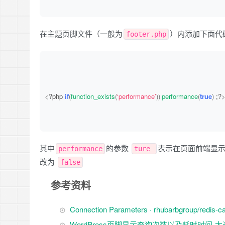
)
;
在主题页脚文件（一般为
）内添加下面代
footer.php
        echo $visible ? $stat 
:
“<!– {$stat} –>”
;
}
<
?php 
if
(
function_exists
(
‘performance’
))
performance
(
true
)
 ;?
其中
的参数
表示在页面前端显示
performance
ture
改为
false
参考资料
Connection Parameters · rhubarbgroup/redis-ca
WordPress页脚显示查询次数以及耗时时间-大米博客