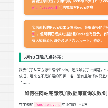
需要注意的是，如果你的Redis版本大于6（
Php
格式填写Redis信息
e', 'password']
// supported clients: `phpredis`, `credis`, `predis` and `hhvm`
宝塔面板的Redis如果设置密码，会很奇怪的
，但明明已经成功连接且Redis也有显示，
d
有人知道原因请务必评论告诉我一下，感谢。
// define( ‘WP_REDIS_CLIENT’, ‘phpredis’ );  //Redis连接方式
5月10日晚八点补充：
我尝试了从官方源重编译Redis，还是触发了此问题，也就
// automatically delete cache keys after 7 days  //默认删除
依旧，看来也不是扩展的问题，唯一没有重编译的只差P
了……
// define( ‘WP_REDIS_MAXTTL’, 60 * 60 * 24 * 7 );
如何在网站底部添加数据库查询次数/时
在主题的
中添加以下代码
functions.php