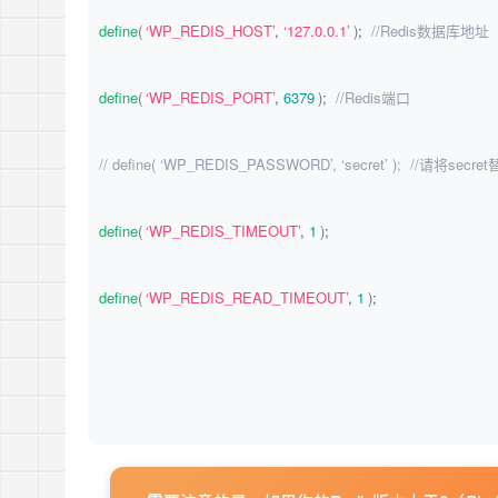
define
(
‘WP_REDIS_HOST’
, 
‘127.0.0.1’
)
; 
 //Redis数据库地址
define
(
‘WP_REDIS_PORT’
, 
6379
)
; 
 //Redis端口
// define( ‘WP_REDIS_PASSWORD’, ‘secret’ );
define
(
‘WP_REDIS_TIMEOUT’
, 
1
)
;
define
(
‘WP_REDIS_READ_TIMEOUT’
, 
1
)
;
// change the database for each site to avoid cache collisions
define
(
‘WP_REDIS_DATABASE’
, 
0
)
;