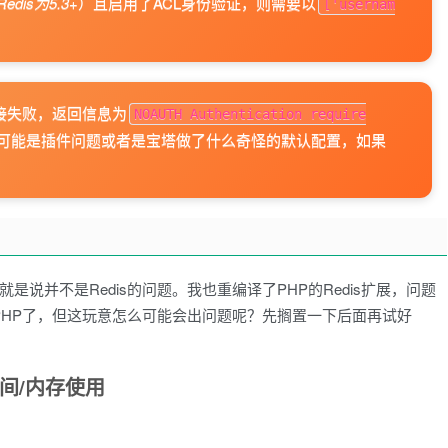
Redis为5.3+
）且启用了ACL身份验证，则需要以
['usernam
连接失败，返回信息为
NOAUTH Authentication require
有可能是插件问题或者是宝塔做了什么奇怪的默认配置，如果
是说并不是Redis的问题。我也重编译了PHP的Redis扩展，问题
时间
HP了，但这玩意怎么可能会出问题呢？先搁置一下后面再试好
间/内存使用