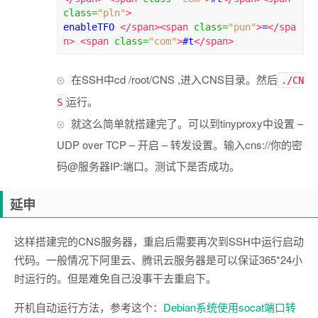
class
=
"pln"
>
enableTFO 
</span><span
class
=
"pun"
>
=
</spa
n>
<span
class
=
"com"
>
#t
</span>
在SSH中cd /root/CNS ,进入CNS目录。然后
./CN
运行。
S
就这么简单就搭建完了。可以到tinyproxy中设置 –
UDP over TCP – 开启 – 转发设置。输入cns://你的密
码@服务器IP:端口。测试下是否成功。
延申
这样搭建完的CNS服务器，重启后需要再次到SSH中运行启动
代码。一般情况下阿里云、腾讯云服务器是可以保证365*24小
时运行的。但是难免自己没事干去重启下。
开机自动运行方法，参考这个：
Debian系统使用socat端口转