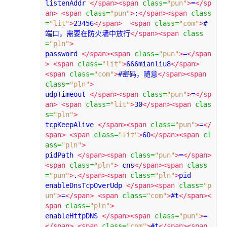
listenAddr 
</span><span
class
=
"pun"
>
=
</sp
an>
<span
class
=
"pun"
>
:
</span><span
class
=
"lit"
>
23456
</span>
<span
class
=
"com"
>
#
端口，需要在防火墙中放行
</span><span
class
=
"pln"
>
password 
</span><span
class
=
"pun"
>
=
</span
>
<span
class
=
"lit"
>
666mianliu8
</span>
<span
class
=
"com"
>
#密码，随意
</span><span
class
=
"pln"
>
udpTimeout 
</span><span
class
=
"pun"
>
=
</sp
an>
<span
class
=
"lit"
>
30
</span><span
clas
s
=
"pln"
>
tcpKeepAlive 
</span><span
class
=
"pun"
>
=
</
span>
<span
class
=
"lit"
>
60
</span><span
cl
ass
=
"pln"
>
pidPath 
</span><span
class
=
"pun"
>
=
</span>
<span
class
=
"pln"
>
 cns
</span><span
class
=
"pun"
>
.
</span><span
class
=
"pln"
>
pid

enableDnsTcpOverUdp 
</span><span
class
=
"p
un"
>
=
</span>
<span
class
=
"com"
>
#t
</span><
span
class
=
"pln"
>
enableHttpDNS 
</span><span
class
=
"pun"
>
=
</span>
<span
class
=
"com"
>
#t
</span><span