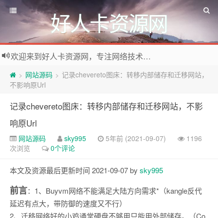
好人卡资源网
欢迎来到好人卡资源网，专注网络技术资源收集，我们不仅是网络资源的搬运工，也生产原创资源。寻找资源请留言或关注公众号:烈日下的男人
网站源码
记录chevereto图床：转移内部储存和迁移网站，
>
>
不影响原Url
记录chevereto图床：转移内部储存和迁移网站，不影
响原Url
网站源码
sky995
5年前 (2021-09-07)
1196
次浏览
0个评论
本文及资源最后更新时间 2021-09-07 by
sky995
前言
：1、Buyvm网络不能满足大陆方向需求*（kangle反代
延迟有点大，带防御的速度又不行）
2、迁移网络好的小鸡通常硬盘不够用只能用外部储存。（Co