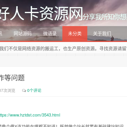
好人卡资源网
分享我所知你想
讯
网站源码
微语录
未分类
关于我们
我们不仅是网络资源的搬运工，也生产原创资源。寻找资源请留
作等问题
07次浏览
0个评论
ttps://www.hztdst.com/3543.html
要像个傻X连功能在哪都不知道！既然做个站长就要有基础建站知识