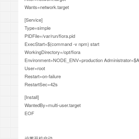
Wants=network.target
[Service]
Type=simple
PIDFile=/var/run/fiora.pid
ExecStart=$(command -v npm) start
WorkingDirectory=/opt/fiora
Environment=NODE_ENV=production Administrator=$Adm
User=root
Restart=on-failure
RestartSec=42s
[Install]
WantedBy=multi-user.target
EOF
设置开机启动