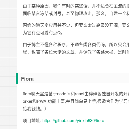
由于某种原因，我们有时的某些话，并不适合在主流的
面临禁言冻结或封号，甚至物理攻击。那么，自建一个
网络的聊天室应用并不少，但要么太过高级没开源，要么
为它有点可爱有点Q。
由于博主不懂各种程序，不通各类各类代码，所以只会用
程，也喵了各位大佬的文章，并请教了各路大枷，是时
Fiora
fiora聊天室是基于node.js和react由碎碎酱独自开发的开源
orker和PWA.功能丰富,并且简单易上手,很适合作为学习n
给我钱钱。）
项目地址:
https://github.com/yinxin630/fiora