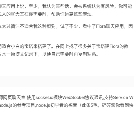
聊天应用上说，至少，我认为某些话，会被系统认为有风险，你可能
私人的聊天室在你需要时，帮助你远离这些麻烦。
太过简洁不适合我这种颜狗。试了不少，看中了Fiora聊天应用，因
适合小白的宝塔来搭建了。在网上找了很多关于宝塔建Fiora的教
候水一篇博文记录下，以便自己需要时再复制粘贴。
网页聊天室,使用socket.io模块WebSocket协议通讯,支持Service W
ode.js的参考项目,node.js初学者的福音（此条5毛，碎碎酱你看到快