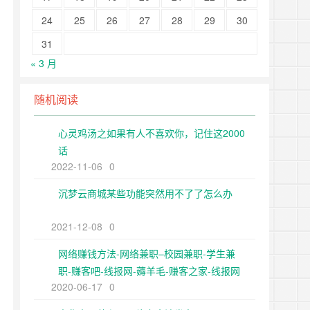
24
25
26
27
28
29
30
31
« 3 月
随机阅读
心灵鸡汤之如果有人不喜欢你，记住这2000
话
2022-11-06
0
沉梦云商城某些功能突然用不了了怎么办
2021-12-08
0
网络赚钱方法-网络兼职–校园兼职-学生兼
职-赚客吧-线报网-薅羊毛-赚客之家-线报网
2020-06-17
0
站-102个兼职赚钱养家方法