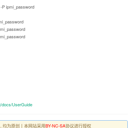
 -P ipmi_password
mi_password
pmi_password
pmi_password
net/docs/UserGuide
 , 均为原创丨本网站采用
BY-NC-SA
协议进行授权