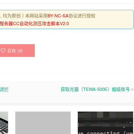
 , 均为原创丨本网站采用
BY-NC-SA
协议进行授权
服务器CC自动化测压攻击脚本V2.0
喜欢 (
4
)
过滤拦
获取光猫（TEWA-500E）超级账号