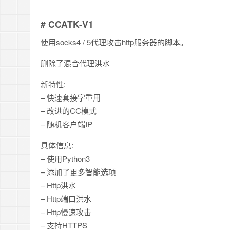
# CCATK-V1
使用socks4 / 5代理攻击http服务器的脚本。
删除了混合代理洪水
新特性:
– 快速套接字重用
– 改进的CC模式
– 随机客户端IP
具体信息:
– 使用Python3
– 添加了更多智能选项
– Http洪水
– Http端口洪水
– Http慢速攻击
– 支持HTTPS