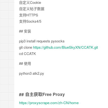
自定义Cookie
自定义帖子数据
支持HTTPS
支持Socks4/5
## 安装
pip3 install requests pysocks
git clone
https://github.com/BlueSkyXN/CCATK.git
cd CCATK
## 使用
python3 atk2.py
## 自主获取Free Proxy
https://proxyscrape.com/zh-CN/home