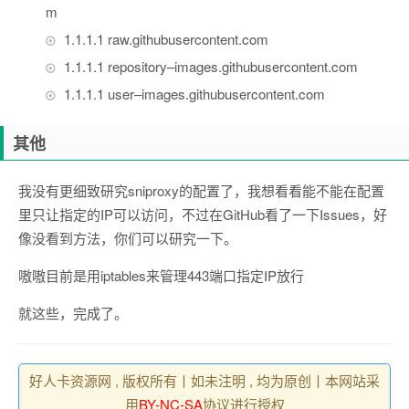
m
1.1
.
1.1
raw
.
githubusercontent
.
com
1.1
.
1.1
repository
–
images
.
githubusercontent
.
com
1.1
.
1.1
user
–
images
.
githubusercontent
.
com
其他
我没有更细致研究sniproxy的配置了，我想看看能不能在配置
里只让指定的IP可以访问，不过在GitHub看了一下Issues，好
像没看到方法，你们可以研究一下。
嗷嗷目前是用iptables来管理443端口指定IP放行
就这些，完成了。
好人卡资源网 , 版权所有丨如未注明 , 均为原创丨本网站采
用
BY-NC-SA
协议进行授权