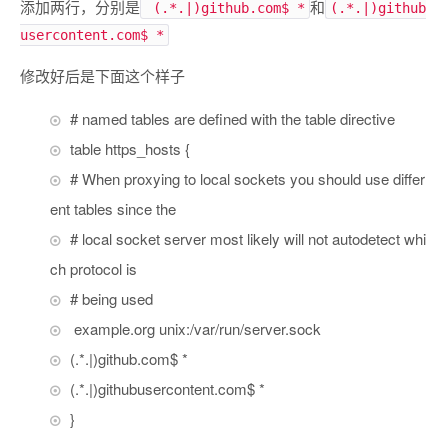
添加两行，分别是
和
(.*.|)github.com$ *
(.*.|)github
usercontent.com$ *
修改好后是下面这个样子
# named tables are defined with the table directive
table https_hosts
{
# When proxying to local sockets you should use differ
ent tables since the
# local socket server most likely will not autodetect whi
ch protocol is
# being used
example
.
org unix
:
/var/
run
/
server
.
sock
(.*.|)
github
.
com$
*
(.*.|)
githubusercontent
.
com$
*
}