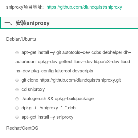
sniproxy项目地址：
https://github.com/dlundquist/sniproxy
一、安装sniproxy
Debian/Ubuntu
apt
–
get
install
–
y git autotools
–
dev cdbs debhelper dh
–
autoreconf dpkg
–
dev gettext libev
–
dev libpcre3
–
dev libud
ns
–
dev pkg
–
config fakeroot devscripts
git clone https
:
//github.com/dlundquist/sniproxy.git
cd sniproxy
./
autogen
.
sh
&&
dpkg
–
buildpackage
dpkg
–
i
../
sniproxy_
*
_
*.
deb
apt
–
get
install
–
y sniproxy
Redhat/CentOS