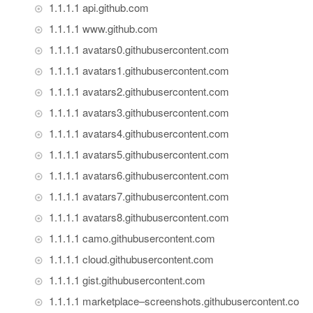
1.1
.
1.1
api
.
github
.
com
1.1
.
1.1
www
.
github
.
com
1.1
.
1.1
avatars0
.
githubusercontent
.
com
1.1
.
1.1
avatars1
.
githubusercontent
.
com
1.1
.
1.1
avatars2
.
githubusercontent
.
com
1.1
.
1.1
avatars3
.
githubusercontent
.
com
1.1
.
1.1
avatars4
.
githubusercontent
.
com
1.1
.
1.1
avatars5
.
githubusercontent
.
com
1.1
.
1.1
avatars6
.
githubusercontent
.
com
1.1
.
1.1
avatars7
.
githubusercontent
.
com
1.1
.
1.1
avatars8
.
githubusercontent
.
com
1.1
.
1.1
camo
.
githubusercontent
.
com
1.1
.
1.1
cloud
.
githubusercontent
.
com
1.1
.
1.1
gist
.
githubusercontent
.
com
1.1
.
1.1
marketplace
–
screenshots
.
githubusercontent
.
co