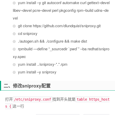
yum install
–
y git autoconf automake curl gettext
–
devel
libev
–
devel pcre
–
devel perl pkgconfig rpm
–
build udns
–
de
vel
git clone https
:
//github.com/dlundquist/sniproxy.git
cd sniproxy
./
autogen
.
sh
&&
./
configure
&&
make dist
rpmbuild
—
define
“_sourcedir `pwd`”
–
ba redhat
/
snipro
xy
.
spec
yum install
../
sniproxy
-*.*.
rpm
yum install
–
y sniproxy
二、修改sniproxy配置
打开
找到开头就是
/etc/sniproxy.conf
table https_host
这一行
s {