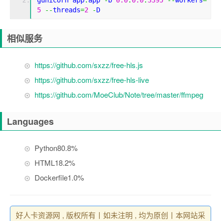
gunicorn app
:
app 
-
b 
0.0
.
0.0
:
3395
--
workers
=
5
--
threads
=
2
-
D
相似服务
https://github.com/sxzz/free-hls.js
https://github.com/sxzz/free-hls-live
https://github.com/MoeClub/Note/tree/master/ffmpeg
Languages
Python
80.8%
HTML
18.2%
Dockerfile
1.0%
好人卡资源网 , 版权所有丨如未注明 , 均为原创丨本网站采