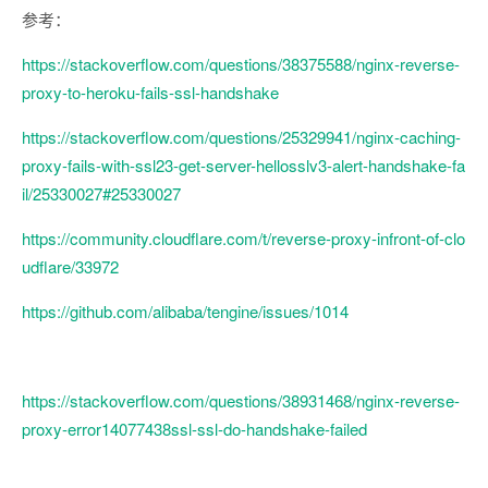
参考：
https://stackoverflow.com/questions/38375588/nginx-reverse-
proxy-to-heroku-fails-ssl-handshake
https://stackoverflow.com/questions/25329941/nginx-caching-
proxy-fails-with-ssl23-get-server-hellosslv3-alert-handshake-fa
il/25330027#25330027
https://community.cloudflare.com/t/reverse-proxy-infront-of-clo
udflare/33972
https://github.com/alibaba/tengine/issues/1014
https://stackoverflow.com/questions/38931468/nginx-reverse-
proxy-error14077438ssl-ssl-do-handshake-failed