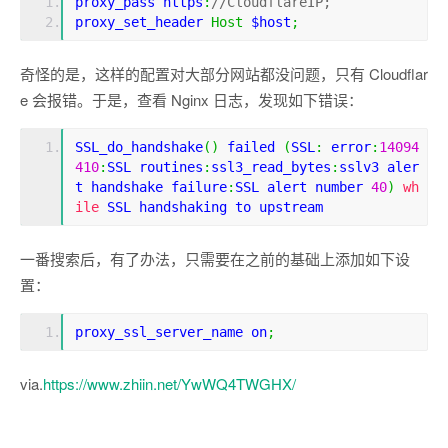
proxy_pass
 https
:
//CloudflareIP;
proxy_set_header
Host
$host
;
奇怪的是，这样的配置对大部分网站都没问题，只有 Cloudflar
e 会报错。于是，查看 Nginx 日志，发现如下错误：
SSL_do_handshake
()
failed
(
SSL
:
error
:
14094
410
:
SSL
routines
:
ssl3_read_bytes
:
sslv3
aler
t
handshake
failure
:
SSL
alert
number
40
)
wh
ile
SSL
handshaking
to
upstream
一番搜索后，有了办法，只需要在之前的基础上添加如下设
置：
proxy_ssl_server_name
on
;
via.
https://www.zhiin.net/YwWQ4TWGHX/