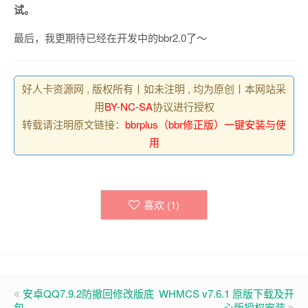
试。
最后，我更期待已经在开发中的bbr2.0了～
好人卡资源网 , 版权所有丨如未注明 , 均为原创丨本网站采
用
BY-NC-SA
协议进行授权
转载请注明原文链接：
bbrplus（bbr修正版）一键安装与使
用
喜欢 (
1
)
安卓QQ7.9.2防撤回修改版底
WHMCS v7.6.1 原版下载及开
包
心版授权安装