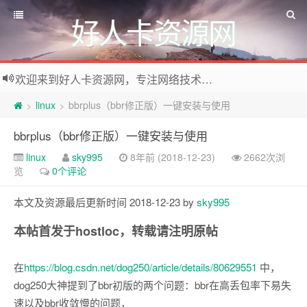
好人卡资源网
欢迎来到好人卡资源网，专注网络技术资源收集，我们不仅是网络资源的搬运工，也生产原创资源。寻找资源请留言或关注公众号:烈日下的男人
linux
bbrplus（bbr修正版）一键安装与使用
>
>
bbrplus（bbr修正版）一键安装与使用
linux
sky995
8年前 (2018-12-23)
2662次浏
览
0个评论
本文及资源最后更新时间 2018-12-23 by
sky995
本帖首发于hostloc，转载请注明原帖
在
https://blog.csdn.net/dog250/article/details/80629551
中，
dog250大神提到了bbr初版的两个问题：bbr在高丢包率下易失
速以及bbr收敛慢的问题，