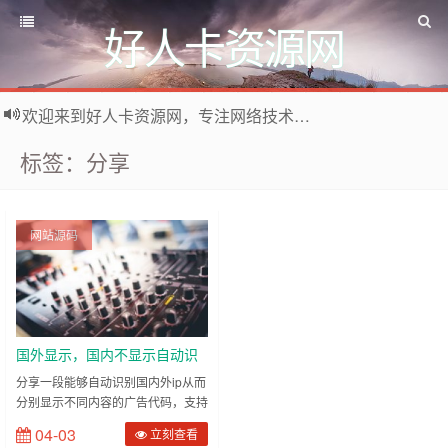
好人卡资源网
欢迎来到好人卡资源网，专注网络技术资源收集，我们不仅是网络资源的搬运工，也生产原创资源。寻找资源请留言或关注公众号:烈日下的男人
标签：分享
网站源码
国外显示，国内不显示自动识
别IP的广告代码
分享一段能够自动识别国内外ip从而
分别显示不同内容的广告代码，支持
只对国外IP或者国内IP显示或者对特
04-03
立刻查看
定区域的IP显示。 代码可以自己编