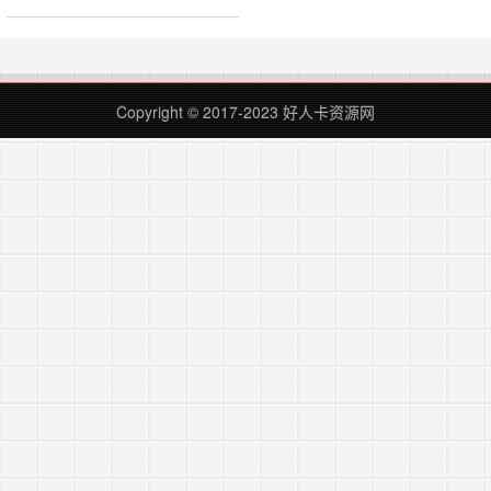
辑是否对国内显示或者只显示国外用
户，内含自动识别代码。 国外显
示，国内不显示自动识别IP的广告代
码 代码如下： JavaScript <div
class="index-ad-banner"> 这里放广
Copyright © 2017-2023
好人卡资源网
告代……